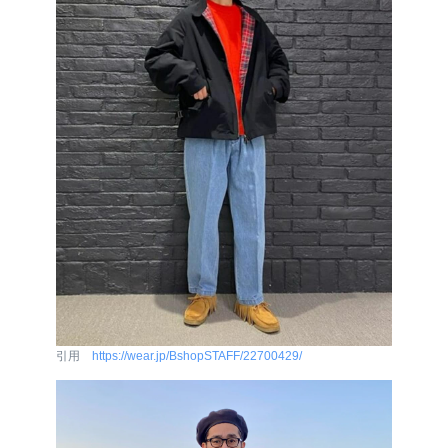
引用
https://wear.jp/BshopSTAFF/22700429/