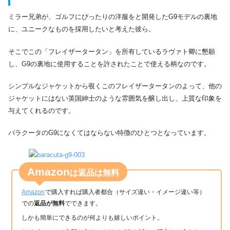
ミラー兄弟が、ゴルフにぴったりの洋服をと開発したG9モデルの裏地
に、ユニークなものを採用したいと考えた彼ら。
そこでこの「フレイザータータン」を所有しているラヴァト卿に懇願
し、G9の裏地に使用することを許されたことで使える柄なのです。
シンプルなジャケットから覗くこのフレイザータータンのよって、他の
ジャケットにはない英国紳士のような雰囲気を醸し出し、上質な印象を
与えてくれるのです。
バラクータのG9になくてはならない特徴のひとつとなっています。
Amazon
は返品は無料
Amazon
で購入すれば購入者都合（サイズ違い・イメージ違い等）
での
返品が無料
でできます。
しかも簡単にできるのが何よりも嬉しいポイント。