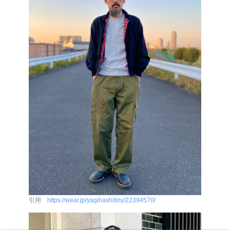
引用
https://wear.jp/yagihashitiny/22394570/