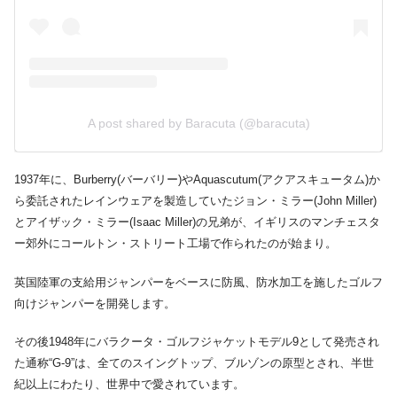
A post shared by Baracuta (@baracuta)
1937年に、Burberry(バーバリー)やAquascutum(アクアスキュータム)か
ら委託されたレインウェアを製造していたジョン・ミラー(John Miller)
とアイザック・ミラー(Isaac Miller)の兄弟が、イギリスのマンチェスタ
ー郊外にコールトン・ストリート工場で作られたのが始まり。
英国陸軍の支給用ジャンパーをベースに防風、防水加工を施したゴルフ
向けジャンパーを開発します。
その後1948年にバラクータ・ゴルフジャケットモデル9として発売され
た通称“G-9”は、全てのスイングトップ、ブルゾンの原型とされ、半世
紀以上にわたり、世界中で愛されています。