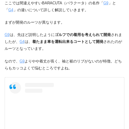
ここでは間違えやすいBARACUTA（バラクータ）の名作「
G9
」と
「
G4
」の違いについて詳しく解説していきます。
まずが開発のルーツが異なります。
G9
は、先ほど説明したように
ゴルフでの着用を考えられて開発
されま
したが、
G4
は、
着たまま車を運転出来るコートとして開発
されたのが
ルーツとなっています。
なので、
G9
よりやや着丈が長く、袖と裾のリブがないのが特徴。どち
らもカッコよくて悩むところですよね。