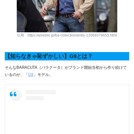
引用 https://ameblo.jp/ba-collection/entry-12069376655.html
【知らなきゃ恥ずかしい】G9とは？
そんなBARACUTA（バラクータ）がブランド開始当初から作り続けて
いるのが、「
G9
」モデル。