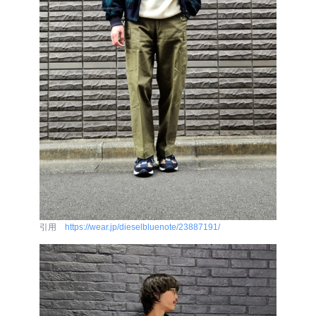
引用
https://wear.jp/dieselbluenote/23887191/