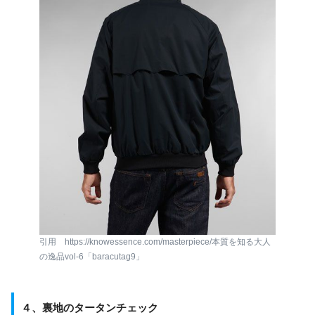
引用 https://knowessence.com/masterpiece/本質を知る大人
の逸品vol-6「baracutag9」
４、
裏地のタータンチェック