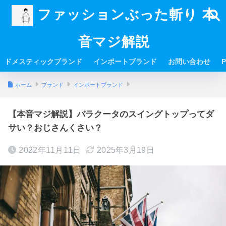
ファッションぶった斬り 本
音マジ解説
ドメスティックブランド
インポートブランド
お問い合わせ
P
ホーム
ブランド
インポートブランド
【本音マジ解説】バラクータのスイングトップってダ
サい？おじさんくさい？
2022年11月11日
2025年3月19日