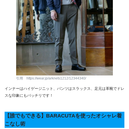
引用 https://wear.jp/arknets1212/12344340/
インナーはハイゲージニット、パンツはスラックス、足元は革靴でドレ
スな印象にもバッチリです！
【誰でもできる】BARACUTAを使ったオシャレ着
こなし術