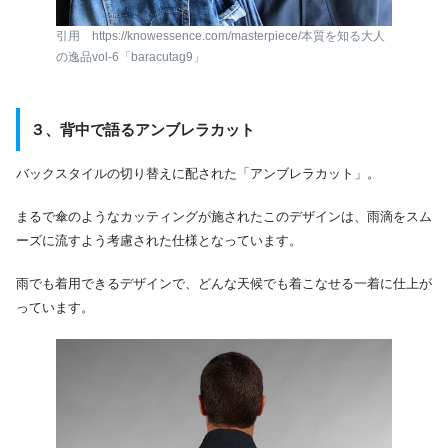
引用 https://knowessence.com/masterpiece/本質を知る大人
の逸品vol-6「baracutag9」
３、
背中で語る
アンブレラカット
バックスタイルの切り替えに配された「アンブレラカット」。
まるで傘のようなカッティングが施されたこのデザインは、雨滴をスム
ーズに流すよう考慮された仕様となっています。
雨でも着用できるデザインで、どんな天候でも着こなせる一着に仕上が
っています。