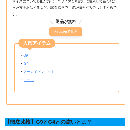
サイズについて心配な方は、２サイズ分を試しに購入して合わなか
った方を返品するなど、試着感覚でお買い物をするのもおすすめで
す。
返品が無料
Amazonで見る
人気アイテム
・
G9
・
G4
・
アーカイブフィット
・
コート
【徹底比較】G9とG4との違いとは？