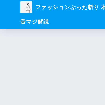
ファッションぶった斬り 
音マジ解説