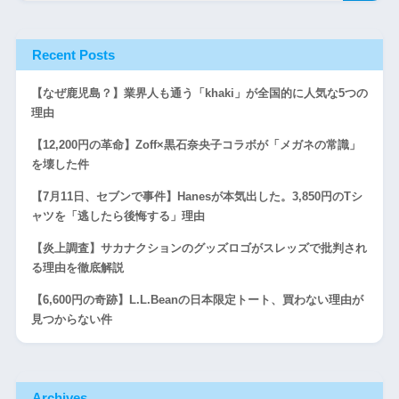
Recent Posts
【なぜ鹿児島？】業界人も通う「khaki」が全国的に人気な5つの
理由
【12,200円の革命】Zoff×黒石奈央子コラボが「メガネの常識」
を壊した件
【7月11日、セブンで事件】Hanesが本気出した。3,850円のTシ
ャツを「逃したら後悔する」理由
【炎上調査】サカナクションのグッズロゴがスレッズで批判され
る理由を徹底解説
【6,600円の奇跡】L.L.Beanの日本限定トート、買わない理由が
見つからない件
Archives