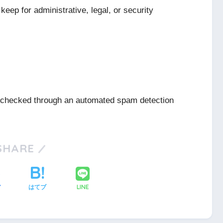
keep for administrative, legal, or security
checked through an automated spam detection
SHARE
LINE
ア
はてブ