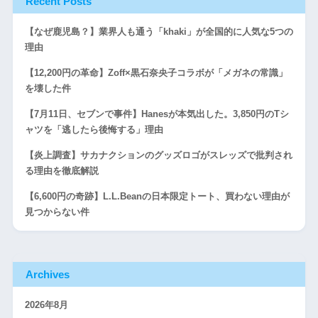
Recent Posts
【なぜ鹿児島？】業界人も通う「khaki」が全国的に人気な5つの
理由
【12,200円の革命】Zoff×黒石奈央子コラボが「メガネの常識」
を壊した件
【7月11日、セブンで事件】Hanesが本気出した。3,850円のTシ
ャツを「逃したら後悔する」理由
【炎上調査】サカナクションのグッズロゴがスレッズで批判され
る理由を徹底解説
【6,600円の奇跡】L.L.Beanの日本限定トート、買わない理由が
見つからない件
Archives
2026年8月