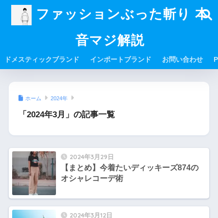
ファッションぶった斬り 本
音マジ解説
ドメスティックブランド
インポートブランド
お問い合わせ
P
ホーム
2024年
「2024年3月」の記事一覧
2024年3月29日
【まとめ】今着たいディッキーズ874の
オシャレコーデ術
2024年3月12日