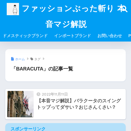
ファッションぶった斬り 本
音マジ解説
ドメスティックブランド
インポートブランド
お問い合わせ
P
ホーム
タグ
「BARACUTA」の記事一覧
2022年11月11日
【本音マジ解説】バラクータのスイング
トップってダサい？おじさんくさい？
スポンサーリンク