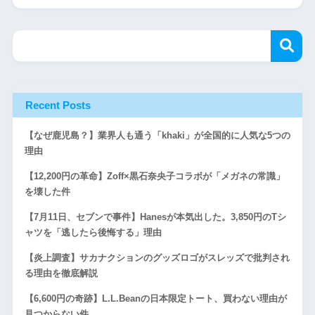
Recent Posts
【なぜ鹿児島？】業界人も通う「khaki」が全国的に人気な5つの
理由
【12,200円の革命】Zoff×黒石奈央子コラボが「メガネの常識」
を壊した件
【7月11日、セブンで事件】Hanesが本気出した。3,850円のTシ
ャツを「逃したら後悔する」理由
【炎上調査】サカナクションのグッズロゴがスレッズで批判され
る理由を徹底解説
【6,600円の奇跡】L.L.Beanの日本限定トート、買わない理由が
見つからない件