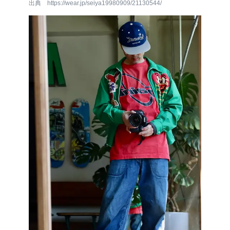
出典 https://wear.jp/seiya19980909/21130544/