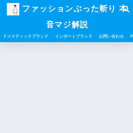
ファッションぶった斬り 本
音マジ解説
ドメスティックブランド
インポートブランド
お問い合わせ
P