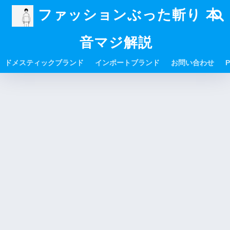
ファッションぶった斬り 本
音マジ解説
ドメスティックブランド
インポートブランド
お問い合わせ
P