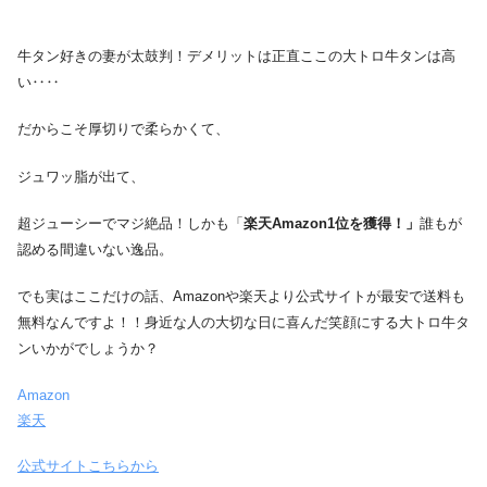
牛タン好きの妻が太鼓判！デメリットは正直ここの大トロ牛タンは高
い‥‥
だからこそ厚切りで柔らかくて、
ジュワッ脂が出て、
超ジューシーでマジ絶品！しかも「
楽天Amazon1位を獲得！」
誰もが
認める間違いない逸品。
でも実はここだけの話、Amazonや楽天より公式サイトが最安で送料も
無料なんですよ！！身近な人の大切な日に喜んだ笑顔にする大トロ牛タ
ンいかがでしょうか？
Amazon
楽天
公式サイトこちらから