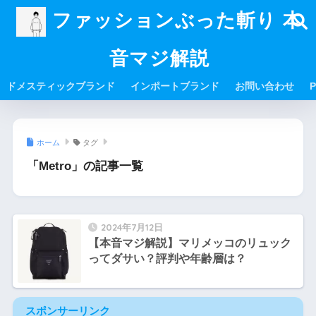
ファッションぶった斬り 本
音マジ解説
ドメスティックブランド
インポートブランド
お問い合わせ
P
ホーム
タグ
「Metro」の記事一覧
2024年7月12日
【本音マジ解説】マリメッコのリュック
ってダサい？評判や年齢層は？
スポンサーリンク