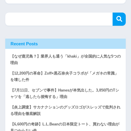
Recent Posts
【なぜ鹿児島？】業界人も通う「khaki」が全国的に人気な5つの
理由
【12,200円の革命】Zoff×黒石奈央子コラボが「メガネの常識」
を壊した件
【7月11日、セブンで事件】Hanesが本気出した。3,850円のTシ
ャツを「逃したら後悔する」理由
【炎上調査】サカナクションのグッズロゴがスレッズで批判され
る理由を徹底解説
【6,600円の奇跡】L.L.Beanの日本限定トート、買わない理由が
見つからない件