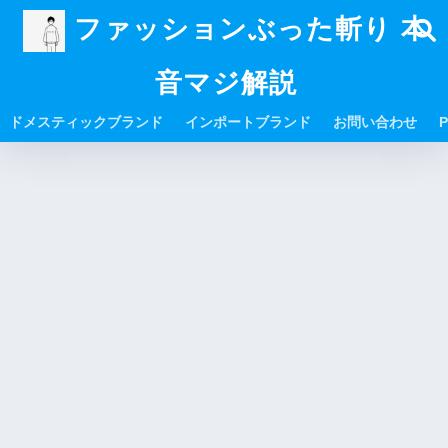
ファッションぶった斬り 本
音マジ解説
ドメスティックブランド
インポートブランド
お問い合わせ
P