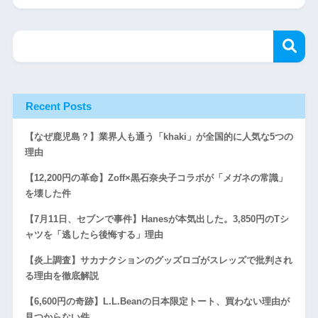
Recent Posts
【なぜ鹿児島？】業界人も通う「khaki」が全国的に人気な5つの
理由
【12,200円の革命】Zoff×黒石奈央子コラボが「メガネの常識」
を壊した件
【7月11日、セブンで事件】Hanesが本気出した。3,850円のTシ
ャツを「逃したら後悔する」理由
【炎上調査】サカナクションのグッズロゴがスレッズで批判され
る理由を徹底解説
【6,600円の奇跡】L.L.Beanの日本限定トート、買わない理由が
見つからない件