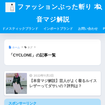
ファッションぶった斬り 本
音マジ解説
ドメスティックブランド
インポートブランド
お問い合わせ
P
ホーム
タグ
「CYCLONE」の記事一覧
2022年11月2日
【本音マジ解説】芸人がよく着るルイス
レザーってダサいの？評判は？
スポンサーリンク