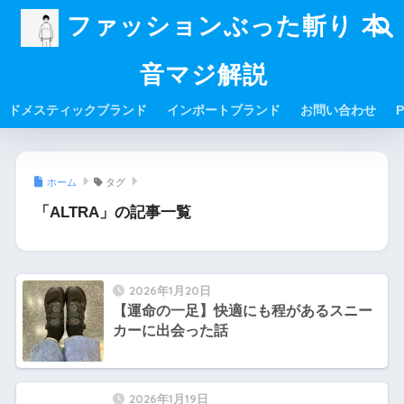
ファッションぶった斬り 本
音マジ解説
ドメスティックブランド
インポートブランド
お問い合わせ
P
ホーム
タグ
「ALTRA」の記事一覧
2026年1月20日
【運命の一足】快適にも程があるスニー
カーに出会った話
2026年1月19日