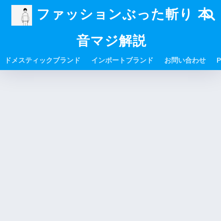
ファッションぶった斬り 本
音マジ解説
ドメスティックブランド
インポートブランド
お問い合わせ
P