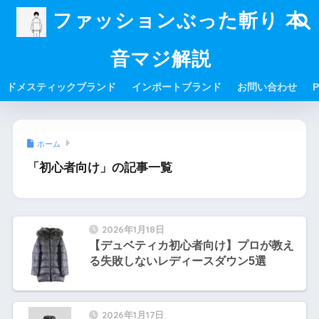
ファッションぶった斬り 本
音マジ解説
ドメスティックブランド
インポートブランド
お問い合わせ
P
ホーム
「初心者向け」の記事一覧
2026年1月18日
【デュベティカ初心者向け】プロが教え
る失敗しないレディースダウン5選
2026年1月17日