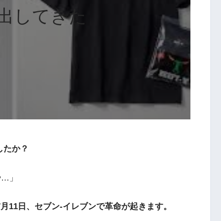
出してきた
したか？
や…」
7月11日、セブン-イレブンで革命が起きます。