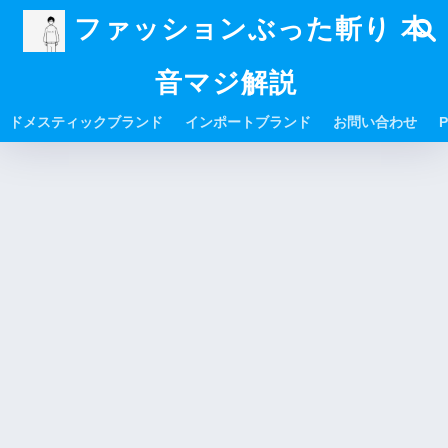
ファッションぶった斬り 本
音マジ解説
ドメスティックブランド
インポートブランド
お問い合わせ
P