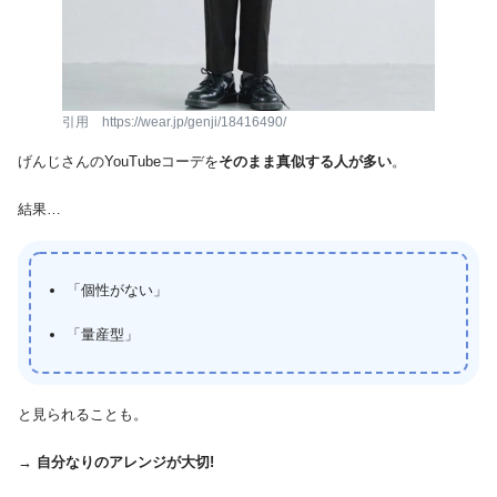
引用 https://wear.jp/genji/18416490/
げんじさんのYouTubeコーデを
そのまま真似する人が多い
。
結果…
「個性がない」
「量産型」
と見られることも。
→ 自分なりのアレンジが大切!