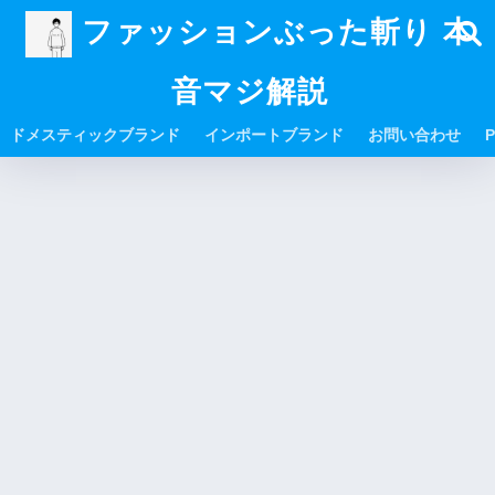
ファッションぶった斬り 本
音マジ解説
ドメスティックブランド
インポートブランド
お問い合わせ
P