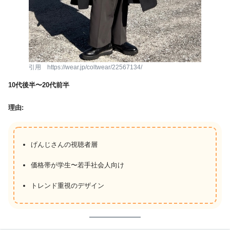
引用 https://wear.jp/coltwear/22567134/
10代後半〜20代前半
理由:
げんじさんの視聴者層
価格帯が学生〜若手社会人向け
トレンド重視のデザイン