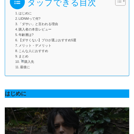
タップできる目次
はじめに
LIDNMって何?
「ダサい」と言われる理由
購入者の本音レビュー
年齢層は?
【ダサくない】プロが選ぶおすすめ5選
メリット・デメリット
こんな人におすすめ
まとめ
購入先
最後に
はじめに