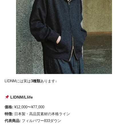
LIDNMには実は
3種類
あります↓
LIDNM/Llife
価格:
¥12,000〜¥77,000
特徴:
日本製・高品質素材の本格ライン
代表商品:
フィルパワー833ダウン