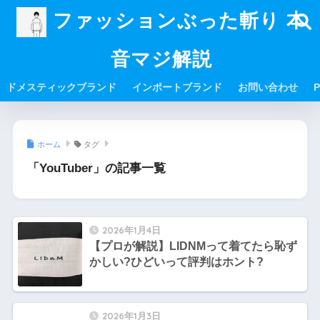
ファッションぶった斬り 本
音マジ解説
ドメスティックブランド
インポートブランド
お問い合わせ
P
ホーム
タグ
「YouTuber」の記事一覧
2026年1月4日
【プロが解説】LIDNMって着てたら恥ず
かしい?ひどいって評判はホント?
2026年1月3日