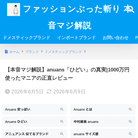
ファッションぶった斬り 本
音マジ解説
ドメスティックブランド
インポートブランド
お問い合わせ
P
ホーム
ブランド
ドメスティックブランド
【本音マジ解説】anuans「ひどい」の真実|1000万円
使ったマニアの正直レビュー
2026年6月5日
2026年6月9日