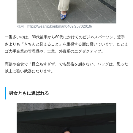
引用 https://wear.jp/konbman0409/25702019/
一番多いのは、30代後半から60代にかけてのビジネスパーソン。派手
さよりも「きちんと見えること」を重視する層に響いています。たとえ
ば大手企業の管理職や、士業、外資系のエグゼクティブ。
商談や会食で「目立ちすぎず、でも品格を崩さない」バッグは、思った
以上に強い武器になります。
男女ともに選ばれる