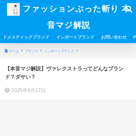
ファッションぶった斬り 本
音マジ解説
ドメスティックブランド
インポートブランド
お問い合わせ
P
ホーム
ブランド
インポートブランド
【本音マジ解説】ヴァレクストラってどんなブラン
ド？ダサい？
2025年9月17日