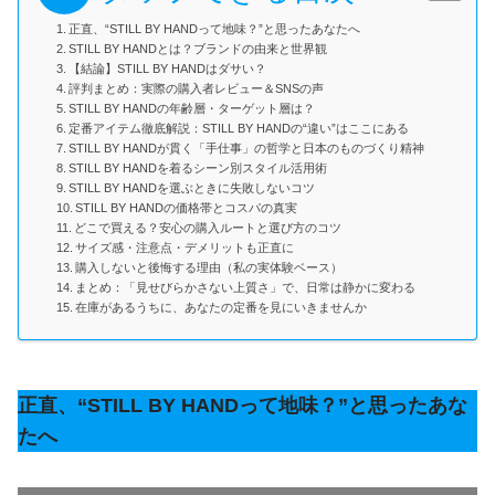
正直、“STILL BY HANDって地味？”と思ったあなたへ
STILL BY HANDとは？ブランドの由来と世界観
【結論】STILL BY HANDはダサい？
評判まとめ：実際の購入者レビュー＆SNSの声
STILL BY HANDの年齢層・ターゲット層は？
定番アイテム徹底解説：STILL BY HANDの“違い”はここにある
STILL BY HANDが貫く「手仕事」の哲学と日本のものづくり精神
STILL BY HANDを着るシーン別スタイル活用術
STILL BY HANDを選ぶときに失敗しないコツ
STILL BY HANDの価格帯とコスパの真実
どこで買える？安心の購入ルートと選び方のコツ
サイズ感・注意点・デメリットも正直に
購入しないと後悔する理由（私の実体験ベース）
まとめ：「見せびらかさない上質さ」で、日常は静かに変わる
在庫があるうちに、あなたの定番を見にいきませんか
正直、“STILL BY HANDって地味？”と思ったあな
たへ