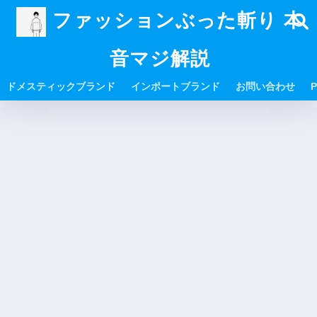
ファッションぶった斬り 本
音マジ解説
ドメスティックブランド
インポートブランド
お問い合わせ
P