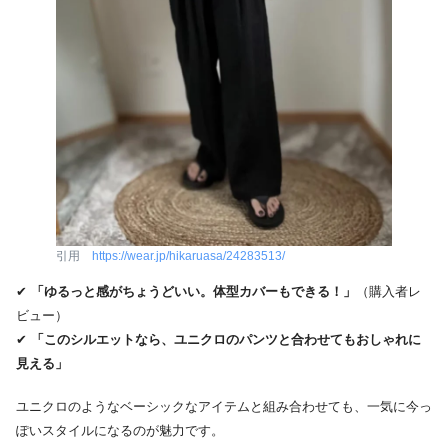
引用
https://wear.jp/hikaruasa/24283513/
✔
「ゆるっと感がちょうどいい。体型カバーもできる！」
（購入者レ
ビュー）
✔
「このシルエットなら、ユニクロのパンツと合わせてもおしゃれに
見える」
ユニクロのようなベーシックなアイテムと組み合わせても、一気に今っ
ぽいスタイルになるのが魅力です。