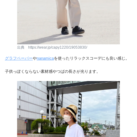
出典 https://wear.jp/capy1220/19053830/
グラフペーパー
や
nanamica
を使ったリラックスコーデにも良い感じ。
子供っぽくならない素材感やつばの長さが光ります。