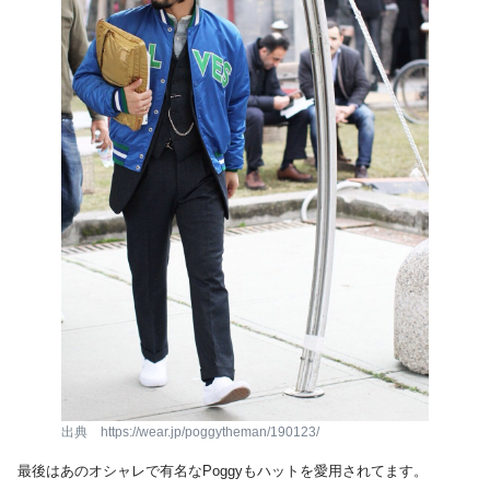
出典 https://wear.jp/poggytheman/190123/
最後はあのオシャレで有名なPoggyもハットを愛用されてます。