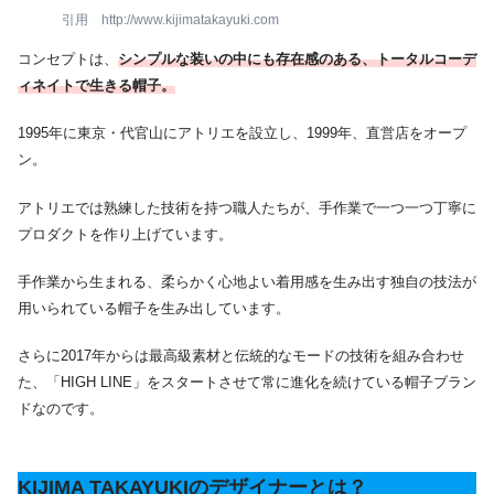
引用 http://www.kijimatakayuki.com
コンセプトは、
シンプルな装いの中にも存在感のある、トータルコーデ
ィネイトで生きる帽子。
1995年に東京・代官山にアトリエを設立し、1999年、直営店をオープ
ン。
アトリエでは熟練した技術を持つ職人たちが、手作業で一つ一つ丁寧に
プロダクトを作り上げています。
手作業から生まれる、柔らかく心地よい着用感を生み出す独自の技法が
用いられている帽子を生み出しています。
さらに2017年からは最高級素材と伝統的なモードの技術を組み合わせ
た、「HIGH LINE」をスタートさせて常に進化を続けている帽子ブラン
ドなのです。
KIJIMA TAKAYUKIのデザイナーとは？