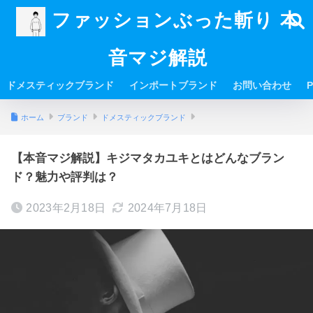
ファッションぶった斬り 本
音マジ解説
ドメスティックブランド
インポートブランド
お問い合わせ
P
ホーム
ブランド
ドメスティックブランド
【本音マジ解説】キジマタカユキとはどんなブラン
ド？魅力や評判は？
2023年2月18日
2024年7月18日