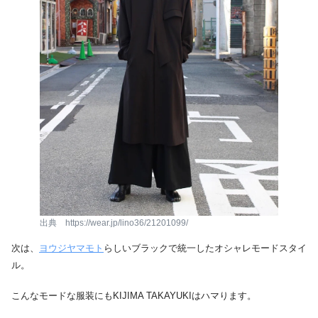
出典 https://wear.jp/lino36/21201099/
次は、
ヨウジヤマモト
らしいブラックで統一したオシャレモードスタイ
ル。
こんなモードな服装にもKIJIMA TAKAYUKIはハマります。