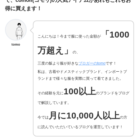
で、comoli(コモリ)の人気アイテムがあれもこれもお
得に買えます！
「1000
こんにちは！今まで服に使った金額が
tomo
万超え」
の、
三度の飯より服が好きな
ブロガーのtomo
です！
私は、古着やドメスティックブランド、インポートブ
ランドまで様々な服を実際に買って着てきました。
100以上
その経験を元に
のブランドをブログ
で解説しています。
月に10,000人以上
今では
の方
に読んでいただいているブログを運営しています！