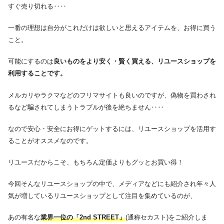
すぐ売り切れる‥‥
一番の理想は自分がこれだけは欲しいと思えるアイテムを、お得に買う
こと。
可能にするのは
良いものをより安く・賢く買える、リユースショップを
利用することです。
メルカリやラクマなどのフリマサイトも良いのですが、偽物を買わされ
るなど騙されてしまうトラブルが後を絶ちません‥‥
なので安心・安全にお得にゲットするには、リユースショップを活用す
ることがオススメなのです。
リユースだからこそ、もちろん定価よりもグッとお買い得！
今回そんなリユースショップの中で、メディアなどにも紹介され年々人
気が増しているリユースショップとして注目を集めているのが、
あの有名な
業界一位の「2nd STREET」
(通称セカスト)をご紹介しま