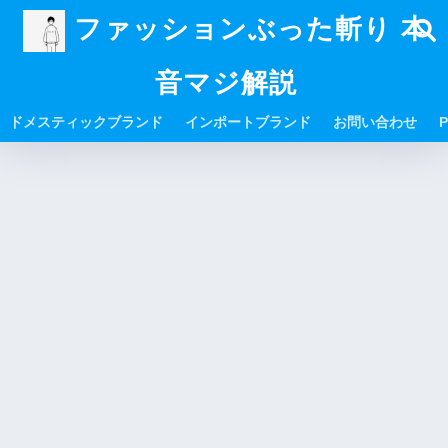
ファッションぶった斬り 本
音マジ解説
ドメスティックブランド
インポートブランド
お問い合わせ
P