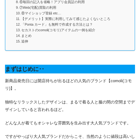
⑥毎回の記入を省略！アプリ会員証の利用
⑦Web(宅配)買取の利用
⑧マイショップ登録 etc…
【デメリット】実際に利用してみて感じたよくないところ
「Ponta カード」も無料で作成する方法とは？
セカストのcomoli(コモリ)アイテムの一例を紹介
まとめ
追伸
まずはじめに‥
新商品発売日には開店待ちが出るほどの人気のブランド【comoli(コモ
リ)】。
独特なリラックスしたデザインは、まるで着る人と服の間の空間までデ
ザインしていると言われるほど。
どんな人が着てもオシャレな雰囲気を生み出す大人気ブランドです。
ですがやっぱり大人気ブランドだからこそ、当然のように値段は高いし