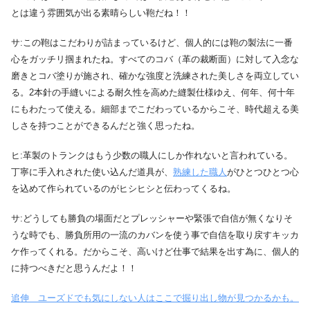
とは違う雰囲気が出る素晴らしい鞄だね！！
サ:この鞄はこだわりが詰まっているけど、個人的には鞄の製法に一番
心をガッチリ掴まれたね。すべてのコバ（革の裁断面）に対して入念な
磨きとコバ塗りが施され、確かな強度と洗練された美しさを両立してい
る。2本針の手縫いによる耐久性を高めた縫製仕様ゆえ、何年、何十年
にもわたって使える。細部までこだわっているからこそ、時代超える美
しさを持つことができるんだと強く思ったね。
ヒ:革製のトランクはもう少数の職人にしか作れないと言われている。
丁寧に手入れされた使い込んだ道具が、
熟練した職人
がひとつひとつ心
を込めて作られているのがヒシヒシと伝わってくるね。
サ:どうしても勝負の場面だとプレッシャーや緊張で自信が無くなりそ
うな時でも、勝負所用の一流のカバンを使う事で自信を取り戻すキッカ
ケ作ってくれる。だからこそ、高いけど仕事で結果を出す為に、個人的
に持つべきだと思うんだよ！！
追伸 ユーズドでも気にしない人はここで掘り出し物が見つかるかも。