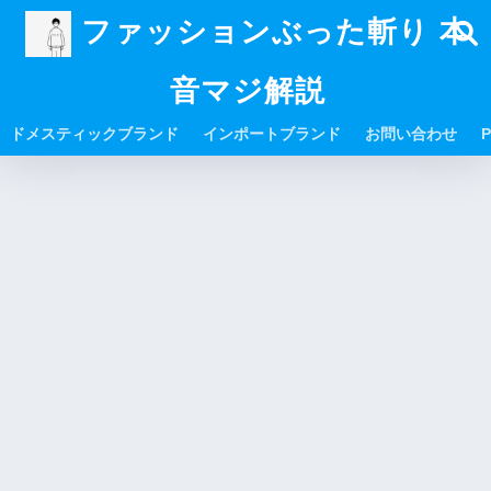
ファッションぶった斬り 本
音マジ解説
ドメスティックブランド
インポートブランド
お問い合わせ
P