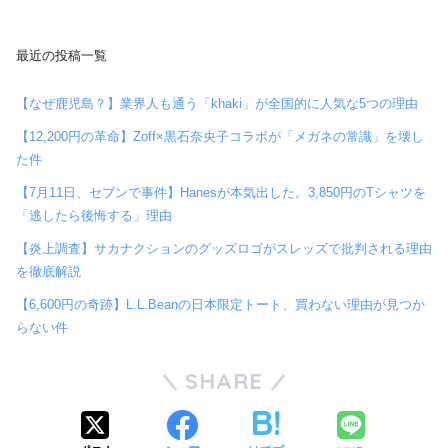
最近の投稿一覧
【なぜ鹿児島？】業界人も通う「khaki」が全国的に人気な5つの理由
【12,200円の革命】Zoff×黒石奈央子コラボが「メガネの常識」を壊し
た件
【7月11日、セブンで事件】Hanesが本気出した。3,850円のTシャツを
「逃したら後悔する」理由
【炎上調査】サカナクションのグッズロゴがスレッズで批判される理由
を徹底解説
【6,600円の奇跡】L.L.Beanの日本限定トート、買わない理由が見つか
らない件
SHARE