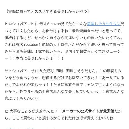
【実際に買ってオススメできる美味しかったやつ】
ヒロシ（以下、ヒ）:最近Amazon見てたらこんな
美味しそうな牛タン
見
つけて注文したから、お裾分けするね！最近焼肉食べたいと思ってて、
値段はするけど、せっかく買うなら間違いないもの買いたいたくてね。
これは有名Youtuberも絶賛の大トロ牛たんだから間違いと思って買って
みたらまあ美味い！家で焼いたら、厚切りで超柔らかくて超ジューシ
ー！！本当に美味しかったよ！！！
サトシ（以下、サ）:見た感じで既に美味しそうだもん。この厚切りタ
ンをどう食べようか。想像するだけでお腹空いてきた！！あー見ている
だけでよだれが出ちゃう！！たまに家族全員でキャンプ行くようになっ
たから、外で食べるのも家族みんなで楽しめていいかも！！家族みんな
喜ぶよ！ありがとう！
ヒ:大事なことを伝え忘れてた！！
メーカーの公式サイトが最安値
だか
ら、ここで買わないと損するからそれだけは必ず覚えておいてね！