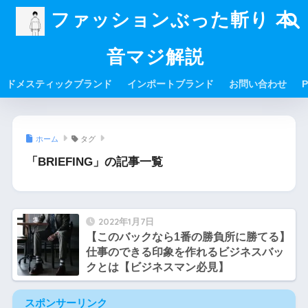
ファッションぶった斬り 本
音マジ解説
ドメスティックブランド
インポートブランド
お問い合わせ
P
ホーム
タグ
「BRIEFING」の記事一覧
2022年1月7日
【このバックなら1番の勝負所に勝てる】
仕事のできる印象を作れるビジネスバッ
クとは【ビジネスマン必見】
スポンサーリンク