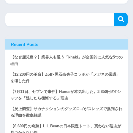
Recent Posts
【なぜ鹿児島？】業界人も通う「khaki」が全国的に人気な5つの
理由
【12,200円の革命】Zoff×黒石奈央子コラボが「メガネの常識」
を壊した件
【7月11日、セブンで事件】Hanesが本気出した。3,850円のTシ
ャツを「逃したら後悔する」理由
【炎上調査】サカナクションのグッズロゴがスレッズで批判され
る理由を徹底解説
【6,600円の奇跡】L.L.Beanの日本限定トート、買わない理由が
見つからない件