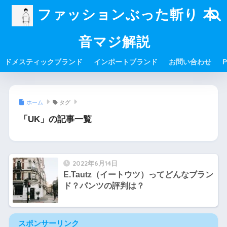
ファッションぶった斬り 本
音マジ解説
ドメスティックブランド
インポートブランド
お問い合わせ
P
ホーム
タグ
「UK」の記事一覧
2022年6月14日
E.Tautz（イートウツ）ってどんなブラン
ド？パンツの評判は？
スポンサーリンク