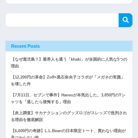
Recent Posts
【なぜ鹿児島？】業界人も通う「khaki」が全国的に人気な5つの
理由
【12,200円の革命】Zoff×黒石奈央子コラボが「メガネの常識」
を壊した件
【7月11日、セブンで事件】Hanesが本気出した。3,850円のTシ
ャツを「逃したら後悔する」理由
【炎上調査】サカナクションのグッズロゴがスレッズで批判され
る理由を徹底解説
【6,600円の奇跡】L.L.Beanの日本限定トート、買わない理由が
見つからない件