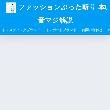
ファッションぶった斬り 本
音マジ解説
ドメスティックブランド
インポートブランド
お問い合わせ
P