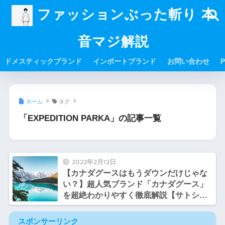
ファッションぶった斬り 本
音マジ解説
ドメスティックブランド
インポートブランド
お問い合わせ
P
ホーム
タグ
「EXPEDITION PARKA」の記事一覧
2022年2月12日
【カナダグースはもうダウンだけじゃな
い？】超人気ブランド「カナダグース」
を超絶わかりやすく徹底解説【サトシと
ヒロシのファッション談義】
スポンサーリンク