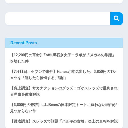
Recent Posts
【12,200円の革命】Zoff×黒石奈央子コラボが「メガネの常識」
を壊した件
【7月11日、セブンで事件】Hanesが本気出した。3,850円のTシ
ャツを「逃したら後悔する」理由
【炎上調査】サカナクションのグッズロゴがスレッズで批判され
る理由を徹底解説
【6,600円の奇跡】L.L.Beanの日本限定トート、買わない理由が
見つからない件
【徹底調査】スレッズで話題「ハルキの古着」炎上の真相を解説