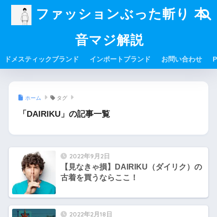
ファッションぶった斬り 本
音マジ解説
ドメスティックブランド
インポートブランド
お問い合わせ
P
ホーム
タグ
「DAIRIKU」の記事一覧
2022年9月2日
【見なきゃ損】DAIRIKU（ダイリク）の
古着を買うならここ！
2022年2月18日