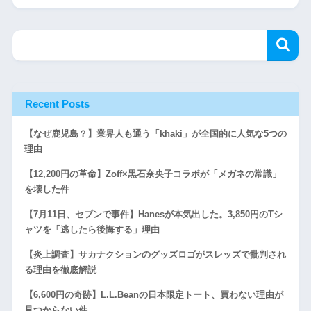
Recent Posts
【なぜ鹿児島？】業界人も通う「khaki」が全国的に人気な5つの
理由
【12,200円の革命】Zoff×黒石奈央子コラボが「メガネの常識」
を壊した件
【7月11日、セブンで事件】Hanesが本気出した。3,850円のTシ
ャツを「逃したら後悔する」理由
【炎上調査】サカナクションのグッズロゴがスレッズで批判され
る理由を徹底解説
【6,600円の奇跡】L.L.Beanの日本限定トート、買わない理由が
見つからない件