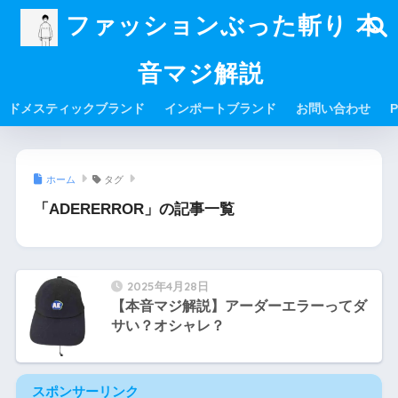
ファッションぶった斬り 本
音マジ解説
ドメスティックブランド
インポートブランド
お問い合わせ
P
ホーム
タグ
「ADERERROR」の記事一覧
2025年4月28日
【本音マジ解説】アーダーエラーってダ
サい？オシャレ？
スポンサーリンク