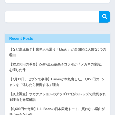
Recent Posts
【なぜ鹿児島？】業界人も通う「khaki」が全国的に人気な5つの
理由
【12,200円の革命】Zoff×黒石奈央子コラボが「メガネの常識」
を壊した件
【7月11日、セブンで事件】Hanesが本気出した。3,850円のTシ
ャツを「逃したら後悔する」理由
【炎上調査】サカナクションのグッズロゴがスレッズで批判され
る理由を徹底解説
【6,600円の奇跡】L.L.Beanの日本限定トート、買わない理由が
見つからない件