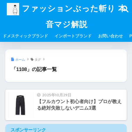
ファッションぶった斬り 本
音マジ解説
ドメスティックブランド
インポートブランド
お問い合わせ
P
ホーム
タグ
「1108」の記事一覧
2025年10月29日
【フルカウント初心者向け】プロが教え
る絶対失敗しないデニム3選
スポンサーリンク