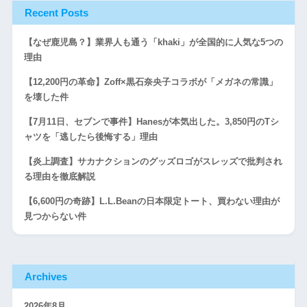
Recent Posts
【なぜ鹿児島？】業界人も通う「khaki」が全国的に人気な5つの
理由
【12,200円の革命】Zoff×黒石奈央子コラボが「メガネの常識」
を壊した件
【7月11日、セブンで事件】Hanesが本気出した。3,850円のTシ
ャツを「逃したら後悔する」理由
【炎上調査】サカナクションのグッズロゴがスレッズで批判され
る理由を徹底解説
【6,600円の奇跡】L.L.Beanの日本限定トート、買わない理由が
見つからない件
Archives
2026年8月