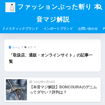
ファッションぶった斬り 本
音マジ解説
ドメスティックブランド
インポートブランド
お問い合わせ
P
ホーム
タグ
「取扱店、通販・オンラインサイト」の記事一
覧
2022年11月18日
【本音マジ解説】BONCOURAのデニム
ってダサい？評判は？