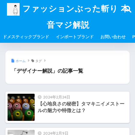
ファッションぶった斬り 本
音マジ解説
ドメスティックブランド
インポートブランド
お問い合わせ
P
ホーム
タグ
「デザイナー解説」の記事一覧
2024年2月24日
【心地良さの秘密】タマキニイメストー
ルの魅力や特徴とは？
2024年2月9日