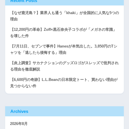
Recent Posts
【なぜ鹿児島？】業界人も通う「khaki」が全国的に人気な5つの
理由
【12,200円の革命】Zoff×黒石奈央子コラボが「メガネの常識」
を壊した件
【7月11日、セブンで事件】Hanesが本気出した。3,850円のTシ
ャツを「逃したら後悔する」理由
【炎上調査】サカナクションのグッズロゴがスレッズで批判され
る理由を徹底解説
【6,600円の奇跡】L.L.Beanの日本限定トート、買わない理由が
見つからない件
Archives
2026年8月