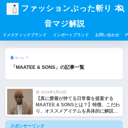
ファッションぶった斬り 本
音マジ解説
ドメスティックブランド
インポートブランド
お問い合わせ
P
ホーム
「MAATEE & SONS」の記事一覧
2022年2月22日
【真に愛着が持てる日常着を提案する
MAATEE & SONSとは？】特徴、こだわ
り、オススメアイテムを具体的に解説
【サトシとヒロシのファッション談義】
スポンサーリンク