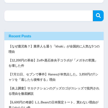
Recent Posts
【なぜ鹿児島？】業界人も通う「khaki」が全国的に人気な5つの
理由
【12,200円の革命】Zoff×黒石奈央子コラボが「メガネの常識」
を壊した件
【7月11日、セブンで事件】Hanesが本気出した。3,850円のTシ
ャツを「逃したら後悔する」理由
【炎上調査】サカナクションのグッズロゴがスレッズで批判され
る理由を徹底解説
【6,600円の奇跡】L.L.Beanの日本限定トート、買わない理由が
見つからない件