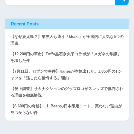
Recent Posts
【なぜ鹿児島？】業界人も通う「khaki」が全国的に人気な5つの
理由
【12,200円の革命】Zoff×黒石奈央子コラボが「メガネの常識」
を壊した件
【7月11日、セブンで事件】Hanesが本気出した。3,850円のTシ
ャツを「逃したら後悔する」理由
【炎上調査】サカナクションのグッズロゴがスレッズで批判され
る理由を徹底解説
【6,600円の奇跡】L.L.Beanの日本限定トート、買わない理由が
見つからない件