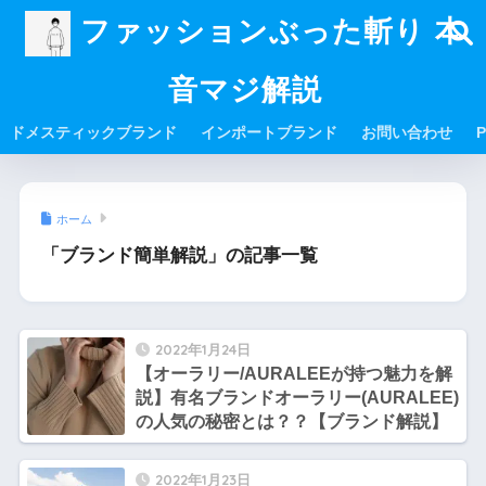
ファッションぶった斬り 本
音マジ解説
ドメスティックブランド
インポートブランド
お問い合わせ
P
ホーム
「ブランド簡単解説」の記事一覧
2022年1月24日
【オーラリー/AURALEEが持つ魅力を解
説】有名ブランドオーラリー(AURALEE)
の人気の秘密とは？？【ブランド解説】
2022年1月23日