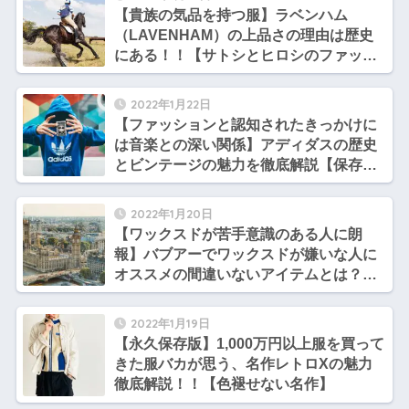
【貴族の気品を持つ服】ラベンハム
（LAVENHAM）の上品さの理由は歴史
にある！！【サトシとヒロシのファッシ
ョン談義】
2022年1月22日
【ファッションと認知されたきっかけに
は音楽との深い関係】アディダスの歴史
とビンテージの魅力を徹底解説【保存
版】
2022年1月20日
【ワックスドが苦手意識のある人に朗
報】バブアーでワックスドが嫌いな人に
オススメの間違いないアイテムとは？？
【超独自目線】
2022年1月19日
【永久保存版】1,000万円以上服を買って
きた服バカが思う、名作レトロXの魅力
徹底解説！！【色褪せない名作】