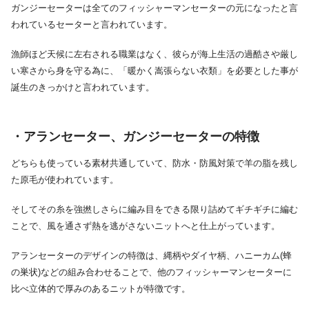
ガンジーセーターは全てのフィッシャーマンセーターの元になったと言
われているセーターと言われています。
漁師ほど天候に左右される職業はなく、彼らが海上生活の過酷さや厳し
い寒さから身を守る為に、「暖かく嵩張らない衣類」を必要とした事が
誕生のきっかけと言われています。
・アランセーター、ガンジーセーターの特徴
どちらも使っている素材共通していて、防水・防風対策で羊の脂を残し
た原毛が使われています。
そしてその糸を強撚しさらに編み目をできる限り詰めてギチギチに編む
ことで、風を通さず熱を逃がさないニットへと仕上がっています。
アランセーターのデザインの特徴は、縄柄やダイヤ柄、ハニーカム(蜂
の巣状)などの組み合わせることで、他のフィッシャーマンセーターに
比べ立体的で厚みのあるニットが特徴です。