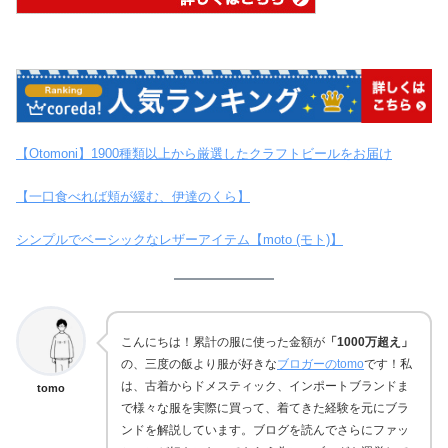
【Otomoni】1900種類以上から厳選したクラフトビールをお届け
【一口食べれば頬が緩む、伊達のくら】
シンプルでベーシックなレザーアイテム【moto (モト)】
こんにちは！累計の服に使った金額が
「1000万超え」
の、三度の飯より服が好きな
ブロガーのtomo
です！私
は、古着からドメスティック、インポートブランドま
tomo
で様々な服を実際に買って、着てきた経験を元にブラ
ンドを解説しています。ブログを読んでさらにファッ