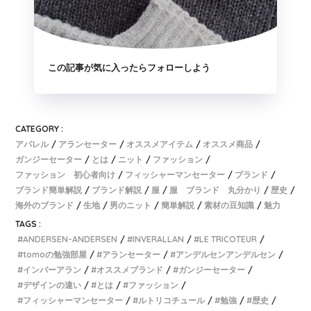
この記事が気に入ったらフォローしよう
CATEGORY :
アパレル
アランセーター
オススメアイテム
オススメ商品
ガンジーセーター
とは
ニット
ファッション
ファッション 初心者向け
フィッシャーマンセーター
ブランド
ブランド簡単解説
ブランド解説
服
服 ブランド 丸分かり
歴史
海外のブランド
生地
男のニット
簡単解説
素材の豆知識
魅力
TAGS :
ANDERSEN-ANDERSEN
INVERALLAN
LE TRICOTEUR
tomoの勉強部屋
アランセーター
アンデルセンアンデルセン
インバーアラン
オススメブランド
ガンジーセーター
デザインの違い
とは
ファッション
フィッシャーマンセーター
ルトリコチュール
勉強
歴史