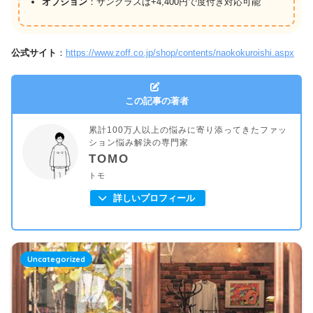
オプション
：サングラスは+4,400円で度付き対応可能
公式サイト
：
https://www.zoff.co.jp/shop/contents/naokokuroishi.aspx
この記事の著者
累計100万人以上の悩みに寄り添ってきたファッ
ション悩み解決の専門家
TOMO
トモ
詳しいプロフィール
Uncategorized