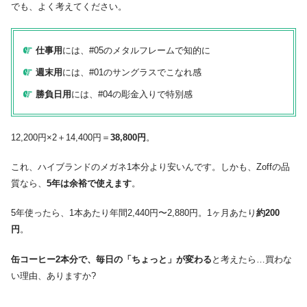
でも、よく考えてください。
仕事用
には、#05のメタルフレームで知的に
週末用
には、#01のサングラスでこなれ感
勝負日用
には、#04の彫金入りで特別感
12,200円×2＋14,400円＝
38,800円
。
これ、ハイブランドのメガネ1本分より安いんです。しかも、Zoffの品
質なら、
5年は余裕で使えます
。
5年使ったら、1本あたり年間2,440円〜2,880円。1ヶ月あたり
約200
円
。
缶コーヒー2本分で、毎日の「ちょっと」が変わる
と考えたら…買わな
い理由、ありますか?