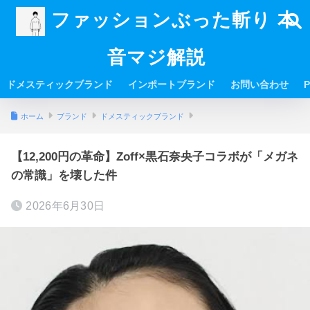
ファッションぶった斬り 本
音マジ解説
ドメスティックブランド
インポートブランド
お問い合わせ
P
ホーム
ブランド
ドメスティックブランド
【12,200円の革命】Zoff×黒石奈央子コラボが「メガネ
の常識」を壊した件
2026年6月30日