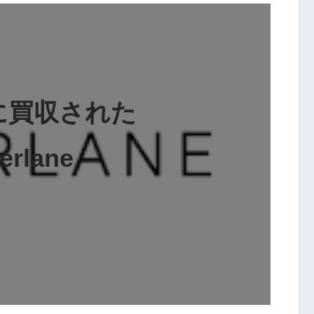
Nに買収された
erlane