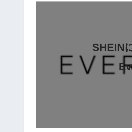
SHEI
Ev