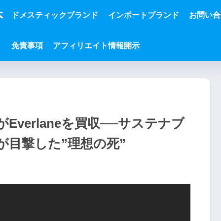
本
ドメスティックブランド
インポートブランド
お問い合
免責事項
アフィリエイト情報開示
Everlaneを買収──サステナブ
が目撃した”理想の死”