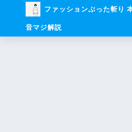
ファッションぶった斬り 
音マジ解説