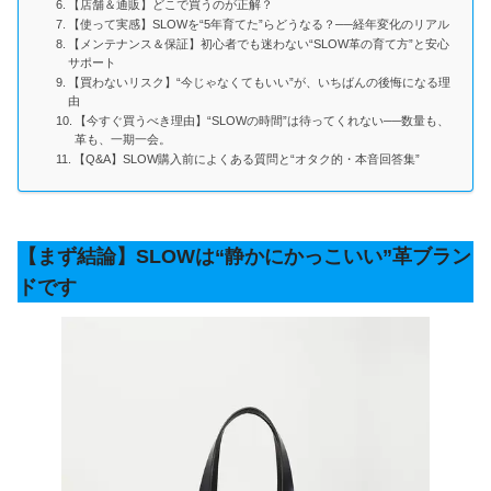
【店舗＆通販】どこで買うのが正解？
【使って実感】SLOWを“5年育てた”らどうなる？──経年変化のリアル
【メンテナンス＆保証】初心者でも迷わない“SLOW革の育て方”と安心
サポート
【買わないリスク】“今じゃなくてもいい”が、いちばんの後悔になる理
由
【今すぐ買うべき理由】“SLOWの時間”は待ってくれない──数量も、
革も、一期一会。
【Q&A】SLOW購入前によくある質問と“オタク的・本音回答集”
【まず結論】SLOWは“静かにかっこいい”革ブラン
ドです