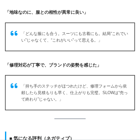
「地味なのに、服との相性が異常に良い」
「どんな服にも合う。スーツにも古着にも。結局“これでい
い”じゃなくて、“これがいい”って思える。」
「修理対応が丁寧で、ブランドの姿勢を感じた」
「持ち手のステッチがほつれたけど、修理フォームから依
頼したら見積もりも早く、仕上がりも完璧。SLOWは“売っ
て終わり”じゃない。」
■ 気になる評判（ネガティブ）