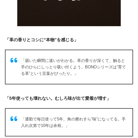
「革の香りとコシに“本物”を感じる」
「届いた瞬間に違いがわかる。革の香りが深くて、触ると
手のひらにしっとり吸い付くよう。BONOシリーズは“育て
る革”という言葉がぴったり。」
「5年使っても壊れない。むしろ味が出て愛着が増す」
「通勤で毎日使って5年。角の擦れすら“味”になってる。手
入れ次第で10年は余裕。」