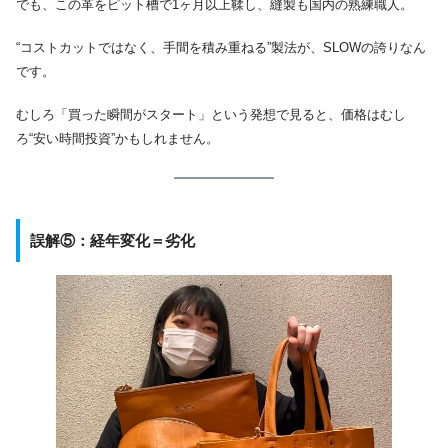
でも、この革をピット槽で1ヶ月以上鞣し、縫製も国内の熟練職人。
“コストカットではなく、手間を積み重ねる”製法が、SLOWの誇りなん
です。
むしろ「買った瞬間がスタート」という発想で見ると、価格はむし
ろ“安い時間投資”かもしれません。
誤解⑤：経年変化＝劣化