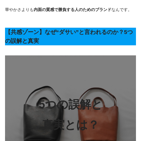
華やかさよりも
内面の質感で勝負する人のためのブランド
なんです。
【共感ゾーン】なぜ“ダサい”と言われるのか？5つ
の誤解と真実
5つの誤解と
真実とは？