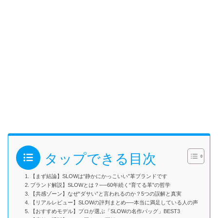
タップできる目次
【まず結論】SLOWは“静かにかっこいい”革ブランドです
ブランド解説】SLOWとは？──60年続く“育てる革”の哲学
【共感ゾーン】なぜ“ダサい”と言われるのか？5つの誤解と真実
【リアルレビュー】SLOWの評判まとめ──本当に満足している人の声
【おすすめモデル】プロが選ぶ「SLOWの名作バッグ」BEST3