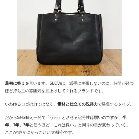
最初に答え
を言います。SLOWは、派手に主張しないのに、時間が経つ
ほど持ち主の雰囲気を底上げしてくれるブランドです。
いわゆるロゴの力ではなく、
素材と仕立ての説得力
で勝負するタイプ。
だからSNS映え一発で「うわ」とさせる記号性は弱いのですが、
半
年、1年、3年
と使うほど「これは良い」と周りの目が変わっていく。
ここが“静かにかっこいい”の核心です。