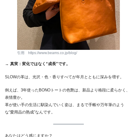
引用 https://www.beams.co.jp/blog/
→
真実：変化ではなく“成長”です。
SLOWの革は、光沢・色・香りすべてが年月とともに深みを増す。
例えば、3年使ったBONOトートの色艶は、新品より格段に柔らかく、
表情豊か。
革が使い手の生活に馴染んでいく姿は、まるで手帳や万年筆のよう
な“愛用品の熟成”なんです。
あなたはどう感じますか？