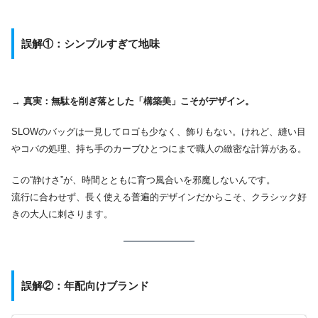
誤解①：シンプルすぎて地味
→
真実：無駄を削ぎ落とした「構築美」こそがデザイン。
SLOWのバッグは一見してロゴも少なく、飾りもない。けれど、縫い目
やコバの処理、持ち手のカーブひとつにまで職人の緻密な計算がある。
この“静けさ”が、時間とともに育つ風合いを邪魔しないんです。
流行に合わせず、長く使える普遍的デザインだからこそ、クラシック好
きの大人に刺さります。
誤解②：年配向けブランド