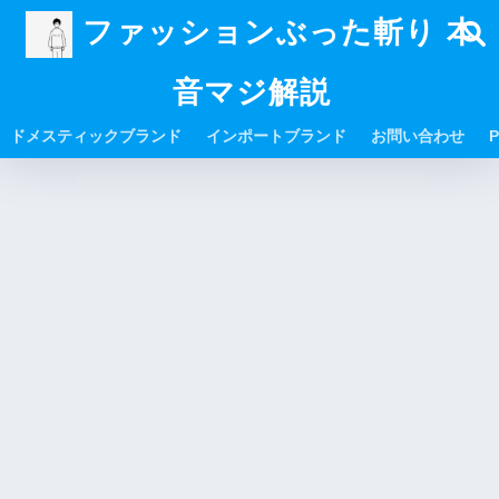
ファッションぶった斬り 本
音マジ解説
ドメスティックブランド
インポートブランド
お問い合わせ
P