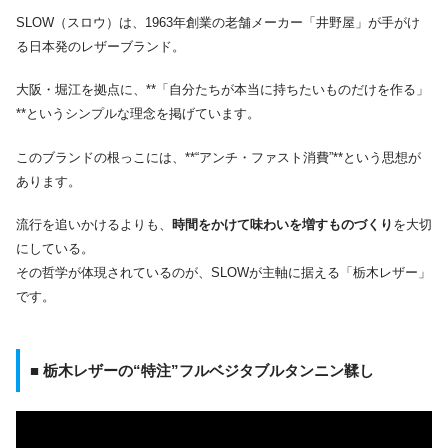
SLOW（スロウ）は、1963年創業の老舗メーカー「井野屋」が手がけ
る日本発のレザーブランド。
大阪・堀江を拠点に、**「自分たちが本当に持ちたいものだけを作る」
**というシンプルな理念を掲げています。
このブランドの根っこには、**“アンチ・ファスト消費”**という思想が
あります。
流行を追いかけるよりも、
時間をかけて味わいを増すものづくり
を大切
にしている。
その哲学が体現されているのが、SLOWが主軸に据える「栃木レザー」
です。
■ 栃木レザーの“特注”フルベジタブルタンニン鞣し