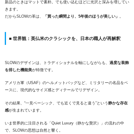
新品のときはマットで素朴。でも使い込むほどに光沢と深みを増してい
きます。
だからSLOWの革は、
「買った瞬間より、5年後のほうが美しい」
。
■ 世界観：英仏米のクラシックを、日本の職人が再解釈
SLOWのデザインは、トラディショナルを軸にしながらも、
過度な装飾
を排した機能美
が特徴です。
アメリカ軍（USAF）のヘルメットバッグなど、ミリタリーの名品をベ
ースに、現代的なサイズ感とディテールでリデザイン。
その結果、“一見ベーシック、でも近くで見ると違う”という
静かな存在
感
が生まれています。
いま世界的に注目される「Quiet Luxury（静かな贅沢）」の流れの中
で、SLOWの思想は自然と響く。