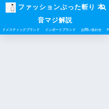
ファッションぶった斬り 本
音マジ解説
ドメスティックブランド
インポートブランド
お問い合わせ
P