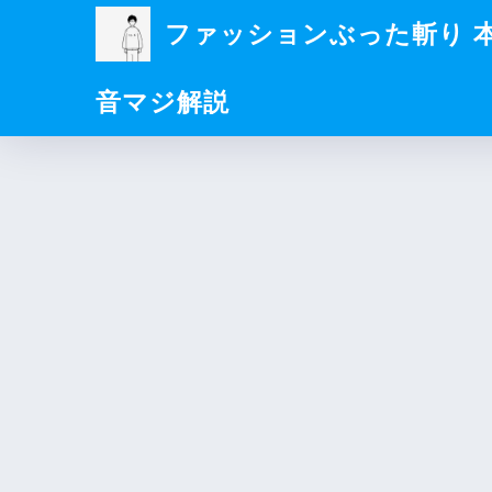
ファッションぶった斬り 
音マジ解説