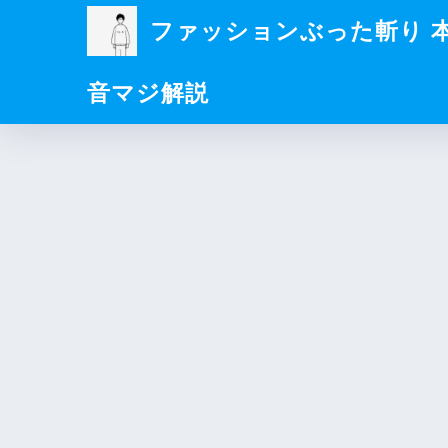
ファッションぶった斬り 
音マジ解説