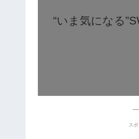
“いま気になる”S
スポ