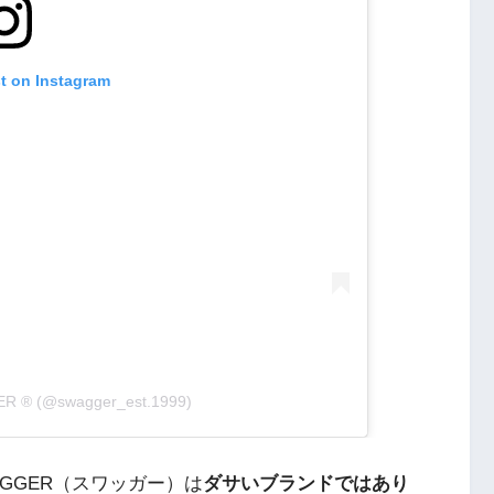
st on Instagram
ER ® (@swagger_est.1999)
GGER（スワッガー）は
ダサいブランドではあり