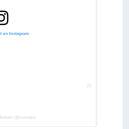
st on Instagram
 Moncler (@moncler)