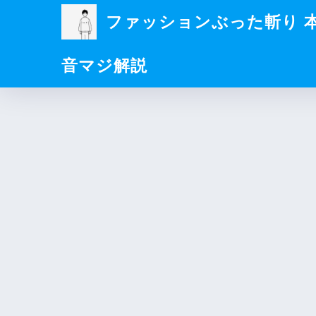
ファッションぶった斬り 
音マジ解説