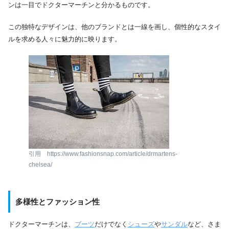
ンは一目でドクターマーチンと分かるものです。
この独特なデザインは、他のブランドとは一線を画し、個性的なスタイ
ルを求める人々に魅力的に映ります。
引用 https://www.fashionsnap.com/article/drmartens-
chelsea/
多様性とファッション性
ドクターマーチンは、
ブーツ
だけでなく
シューズ
や
サンダル
など、さま