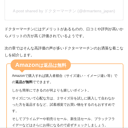
A post shared by ドクターマーチン (@drmartens_japan)
ドクターマーチンにはデメリットがあるものの、口コミや評判が高いか
らメリットの方が高く評価されているようです。
次の章ではそんな高評価の声が多いドクターマーチンのお洒落な着こな
しを紹介します。
Amazon
は返品は無料
Amazonで購入すれば購入者都合（サイズ違い・イメージ違い等）で
の
返品が無料
でできます。
しかも簡単にできるのが何よりも嬉しいポイント。
サイズについて心配な方は、２サイズ分を試しに購入して合わなか
った方を返品するなど、試着感覚でお買い物をするのもおすすめで
す。
そしてプライムデーや初売りセール、新生活セール、ブラックフラ
イデーなどはさらにお得になるので必ずチェックしましょう。