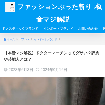
ファッションぶった斬り 本
音マジ解説
ドメスティックブランド
インポートブランド
お問い合わせ
P
ホーム
ブランド
インポートブランド
【本音マジ解説】ドクターマーチンってダサい？評判
や芸能人とは？
2023年6月3日
2024年9月16日