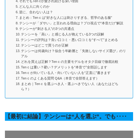
それでもTen cが愛され続ける深い理由
どんな人に向くのか
逆に、合わない人は？
まとめ：Ten c は“好きな人には刺さりすぎる、哲学のある服”
テンシーが「ダサい」と言われる理由は？プロ視点で“本音だけ”解説
テンシーが“刺さる人”の3つの共通点
テンシーを「高い」と感じる人が抱えている3つの誤解
テンシーの評判は？良い口コミ・悪い口コミを“すべて”まとめる
テンシーはどこで買うのが正解
テンシーは何歳向け？似合う年齢層と「失敗しないサイズ選び」のリ
アル
どれを買えば正解？Ten c の主要モデルをオタク目線で徹底比較
Ten c は重い？硬い？デメリットを“本音で”全部話します
Ten c が向いている人・向いていない人を“正直に”書きます
Ten c のよくある質問 Q&A（本音で全部答えます）
まとめ｜Ten c を選ぶべき人・選ぶべきでない人（あなたはどち
ら？）
【最初に結論】テンシーは“人を選ぶ”。でも‥‥