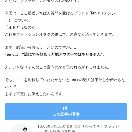
どうも、ファッションオタクのTOMOです。
今回は、ここ最近いちばん質問を受けるブランド
Ten c（テンシ
ー）
について、
「正直どうなのか」
これをファッションオタクの視点で、遠慮なく語っていきます。
まず、結論からお伝えしたいのですが……
Ten cは、“誰にでも似合う万能アウターではありません”。
え、いきなりそんなこと言うのかと思われるかもしれません。
でも、ここを理解していただかないとTen cの魅力は半分しか伝わらな
いので、
まずは率直にお伝えしたいんです。
この記事の著者
10,000人以上の悩みに寄り添ってきたファッシ
ョン悩み解決の専門家