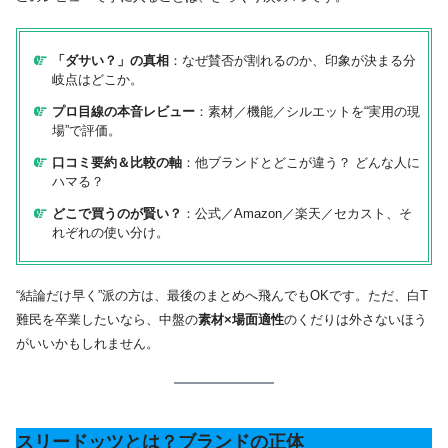
「ダサい？」の真相
：なぜ賛否が割れるのか、印象が決まる分
岐点はどこか。
プロ目線の本音レビュー
：素材／機能／シルエットを“実用の現
場”で評価。
口コミ要約＆比較の軸
：他ブランドとどこが違う？ どんな人に
ハマる？
どこで買うのが賢い？
：公式／Amazon／楽天／セカスト、そ
れぞれの使い分け。
“結論だけ早く”派の方は、最後のまとめへ飛んでもOKです。ただ、白T
難民を卒業したいなら、中盤の
素材×場面適性
のくだりは外さないほう
がいいかもしれません。
スリードッツとは？ブランドの正体