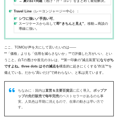
→
夏の白T問題
（透け・汗・ヨレ）をまとめて最短解決。
Travel Line
（レーヨンジャージー中心）：
シワに強い／手洗い可
。
スーツケースから出して
即“きちんと見え”
。移動→商談の
導線に強い。
ここ、TOMOが声を大にして言いたいのは――
**「価格」よりも「信用を減らさないか」**で評価した方がいい、とい
うこと。白Tの透けや首元のヨレは、**第一印象の“減点装置”
になりがち
ですよね。three dots はその減点を
構造的に起きにくくする“作法”**を
備えている。だから“高いだけ”で終わらない、と私は見ています。
ちなみに：国内は
直営＆主要百貨店
に広く導入。
ポップア
ップの先行販売で毎年完売
のベストセラーがあるのも事
実。人気色は早期に消えるので、在庫の動きは早い方で
す。