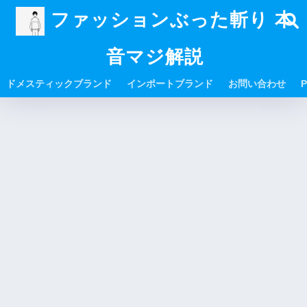
ファッションぶった斬り 本
音マジ解説
ドメスティックブランド
インポートブランド
お問い合わせ
P