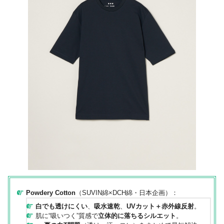
Powdery Cotton
（SUVIN綿×DCH綿・日本企画）：
白でも透けにくい
、
吸水速乾
、
UVカット＋赤外線反射
。
肌に“吸いつく”質感で
立体的に落ちるシルエット
。