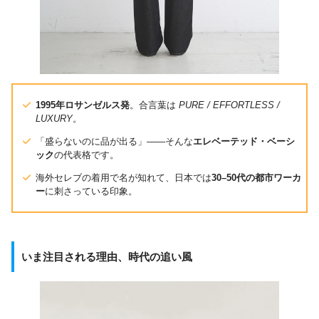
1995年ロサンゼルス発
。合言葉は
PURE / EFFORTLESS /
LUXURY
。
「盛らないのに品が出る」――そんな
エレベーテッド・ベーシ
ック
の代表格です。
海外セレブの着用で名が知れて、日本では
30–50代の都市ワーカ
ー
に刺さっている印象。
いま注目される理由、時代の追い風