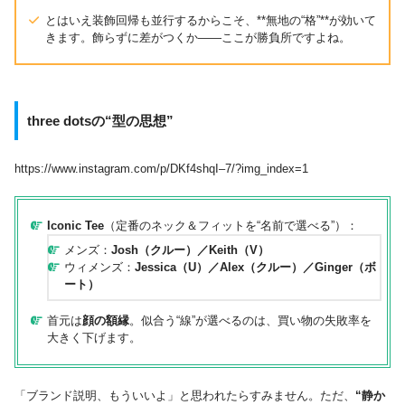
とはいえ装飾回帰も並行するからこそ、**無地の“格”**が効いて
きます。飾らずに差がつくか――ここが勝負所ですよね。
three dotsの“型の思想”
https://www.instagram.com/p/DKf4shqI–7/?img_index=1
Iconic Tee
（定番のネック＆フィットを“名前で選べる”）：
メンズ：
Josh（クルー）／Keith（V）
ウィメンズ：
Jessica（U）／Alex（クルー）／Ginger（ボ
ート）
首元は
顔の額縁
。似合う“線”が選べるのは、買い物の失敗率を
大きく下げます。
「ブランド説明、もういいよ」と思われたらすみません。ただ、
“静か